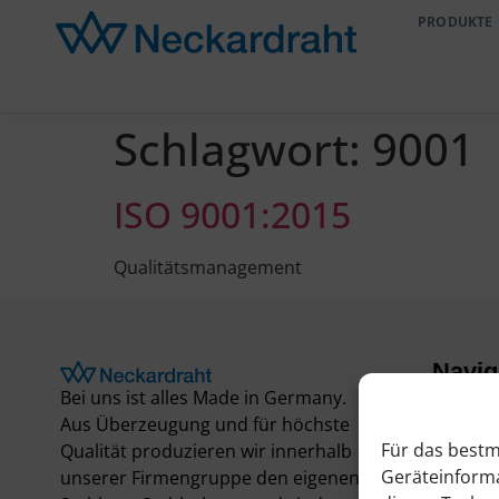
PRODUKTE
Schlagwort:
9001
ISO 9001:2015
Qualitätsmanagement
Navig
Bei uns ist alles Made in Germany.
Datens
Aus Überzeugung und für höchste
Impres
Für das bestm
Qualität produzieren wir innerhalb
Hinweis
Geräteinforma
unserer Firmengruppe den eigenen