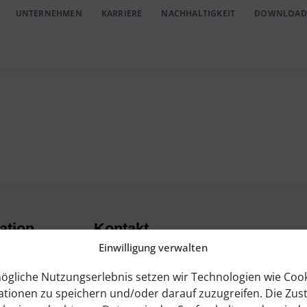
UNTERNEHMEN
KARRIERE
NACHHALTIGKEIT
DOWNLOAD
ation
Kontakt
chutz
Neckar Drahtwerke GmbH
Einwilligung verwalten
sum
Friedrichsdorfer Landstraße
ögliche Nutzungserlebnis setzen wir Technologien wie Cook
54-58
geberschutzgesetz
tionen zu speichern und/oder darauf zuzugreifen. Die Zu