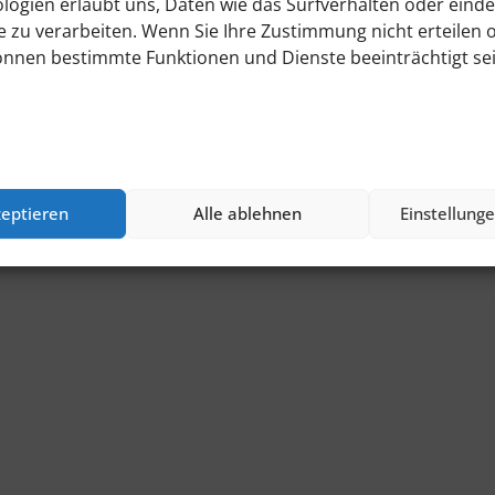
69412 Eberbach
logien erlaubt uns, Daten wie das Surfverhalten oder einde
e zu verarbeiten. Wenn Sie Ihre Zustimmung nicht erteilen 
mail@neckardraht.de
önnen bestimmte Funktionen und Dienste beeinträchtigt sei
Tel.: +49 (0) 6271 / 82-0
zeptieren
Alle ablehnen
Einstellung